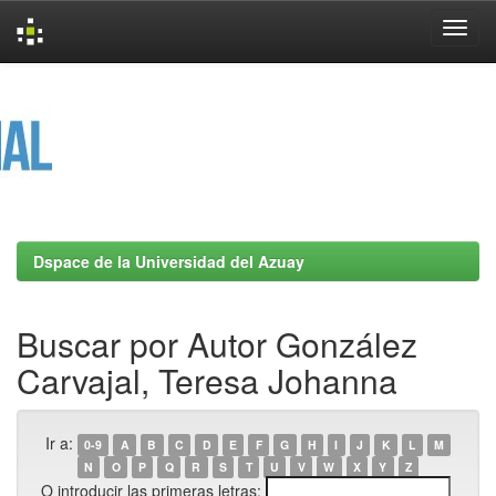
Skip
navigation
Dspace de la Universidad del Azuay
Buscar por Autor González
Carvajal, Teresa Johanna
Ir a:
0-9
A
B
C
D
E
F
G
H
I
J
K
L
M
N
O
P
Q
R
S
T
U
V
W
X
Y
Z
O introducir las primeras letras: