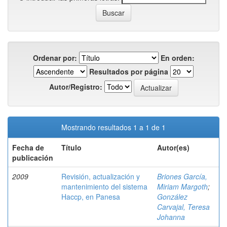
Ordenar por:
En orden:
Resultados por página
Autor/Registro:
Mostrando resultados 1 a 1 de 1
Fecha de
Título
Autor(es)
publicación
2009
Revisión, actualización y
Briones García,
mantenimiento del sistema
Miriam Margoth
;
Haccp, en Panesa
González
Carvajal, Teresa
Johanna