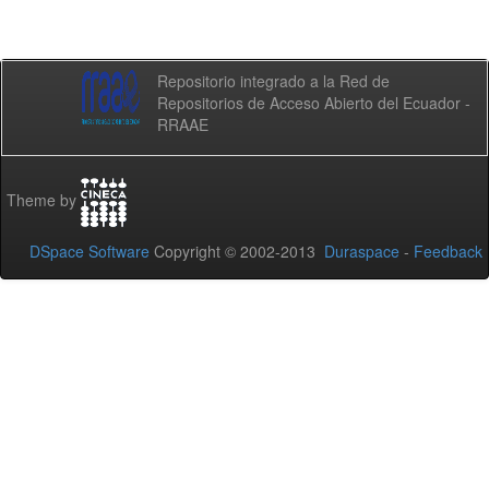
Repositorio integrado a la Red de
Repositorios de Acceso Abierto del Ecuador -
RRAAE
Theme by
DSpace Software
Copyright © 2002-2013
Duraspace
-
Feedback