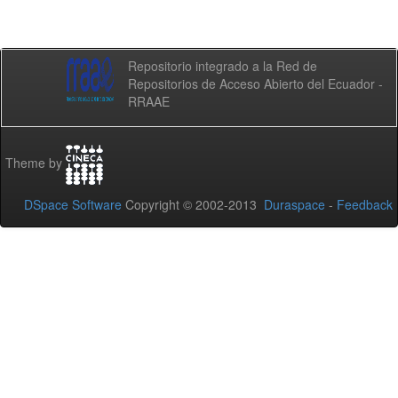
Repositorio integrado a la Red de
Repositorios de Acceso Abierto del Ecuador -
RRAAE
Theme by
DSpace Software
Copyright © 2002-2013
Duraspace
-
Feedback