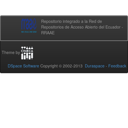
Repositorio integrado a la Red de
Repositorios de Acceso Abierto del Ecuador -
RRAAE
Theme by
DSpace Software
Copyright © 2002-2013
Duraspace
-
Feedback