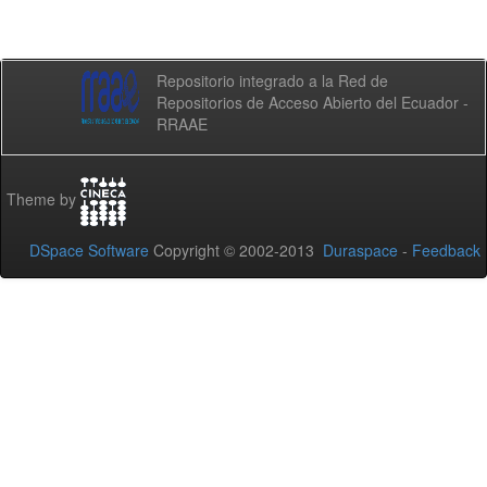
Repositorio integrado a la Red de
Repositorios de Acceso Abierto del Ecuador -
RRAAE
Theme by
DSpace Software
Copyright © 2002-2013
Duraspace
-
Feedback