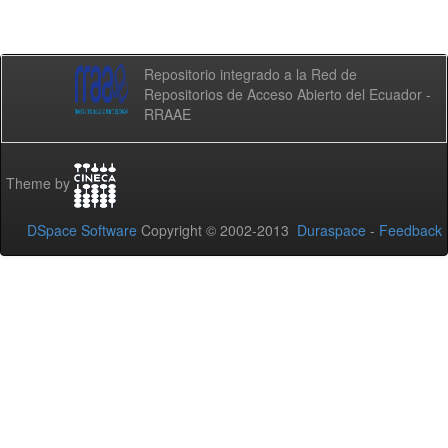
Repositorio integrado a la Red de
Repositorios de Acceso Abierto del Ecuador -
RRAAE
Theme by
DSpace Software
Copyright © 2002-2013
Duraspace
-
Feedback