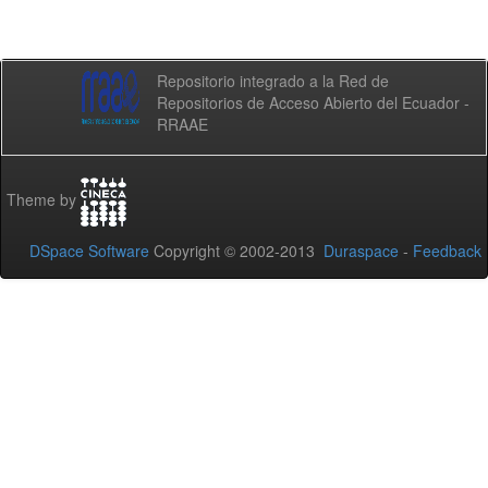
Repositorio integrado a la Red de
Repositorios de Acceso Abierto del Ecuador -
RRAAE
Theme by
DSpace Software
Copyright © 2002-2013
Duraspace
-
Feedback