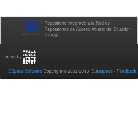
Repositorio integrado a la Red de
Repositorios de Acceso Abierto del Ecuador -
RRAAE
Theme by
DSpace Software
Copyright © 2002-2013
Duraspace
-
Feedback