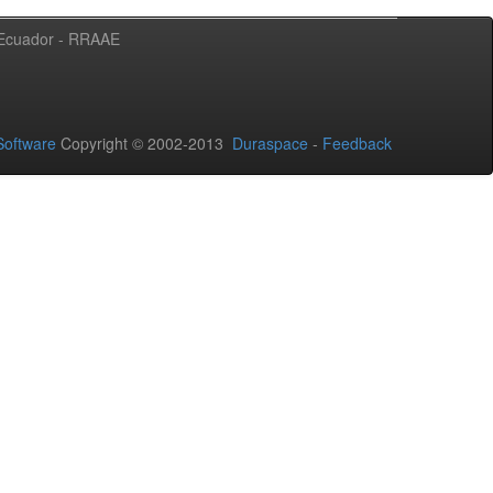
l Ecuador - RRAAE
oftware
Copyright © 2002-2013
Duraspace
-
Feedback