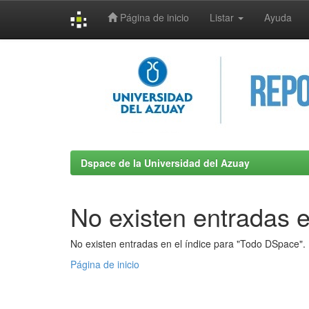
Página de inicio
Listar
Ayuda
Skip
navigation
Dspace de la Universidad del Azuay
No existen entradas e
No existen entradas en el índice para "Todo DSpace".
Página de inicio