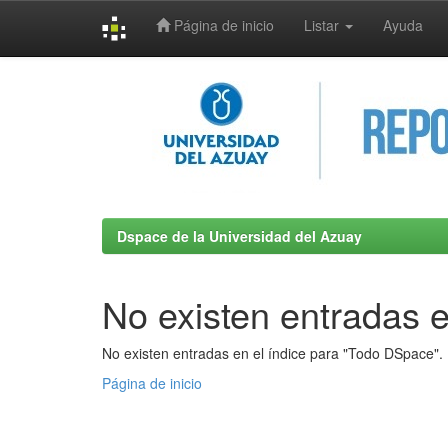
Página de inicio
Listar
Ayuda
Skip
navigation
Dspace de la Universidad del Azuay
No existen entradas e
No existen entradas en el índice para "Todo DSpace".
Página de inicio