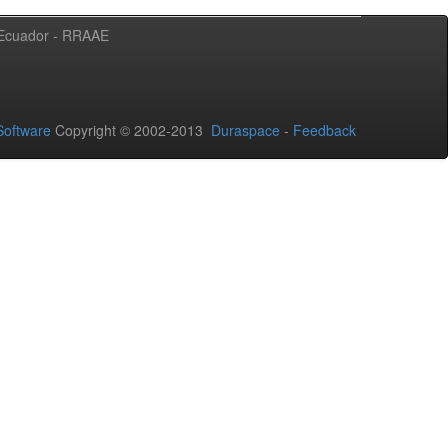
l Ecuador - RRAAE
oftware
Copyright © 2002-2013
Duraspace
-
Feedback