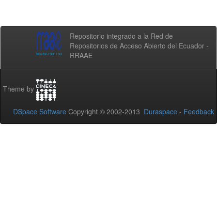
Repositorio integrado a la Red de
Repositorios de Acceso Abierto del Ecuador -
RRAAE
Theme by
DSpace Software
Copyright © 2002-2013
Duraspace
-
Feedback