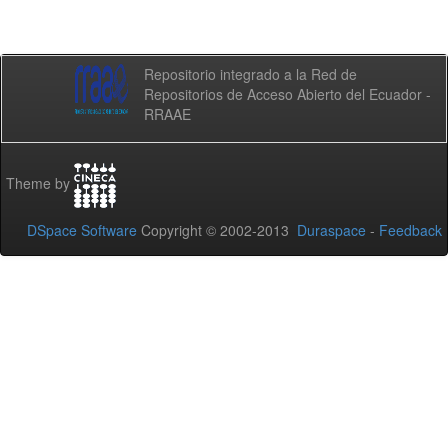
Repositorio integrado a la Red de
Repositorios de Acceso Abierto del Ecuador -
RRAAE
Theme by
DSpace Software
Copyright © 2002-2013
Duraspace
-
Feedback