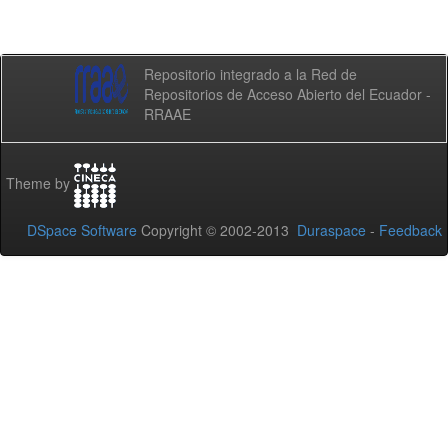
Repositorio integrado a la Red de
Repositorios de Acceso Abierto del Ecuador -
RRAAE
Theme by
DSpace Software
Copyright © 2002-2013
Duraspace
-
Feedback