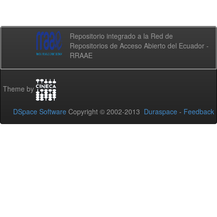
Repositorio integrado a la Red de
Repositorios de Acceso Abierto del Ecuador -
RRAAE
Theme by
DSpace Software
Copyright © 2002-2013
Duraspace
-
Feedback