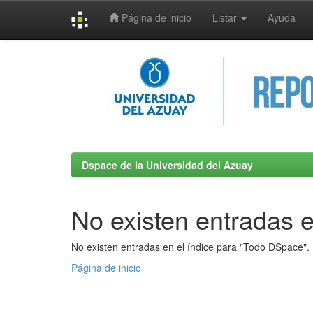
Página de inicio
Listar
Ayuda
Skip
navigation
Dspace de la Universidad del Azuay
No existen entradas e
No existen entradas en el índice para "Todo DSpace".
Página de inicio