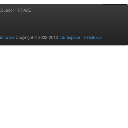
l Ecuador - RRAAE
oftware
Copyright © 2002-2013
Duraspace
-
Feedback