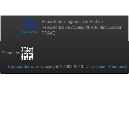
Repositorio integrado a la Red de
Repositorios de Acceso Abierto del Ecuador -
RRAAE
Theme by
DSpace Software
Copyright © 2002-2013
Duraspace
-
Feedback