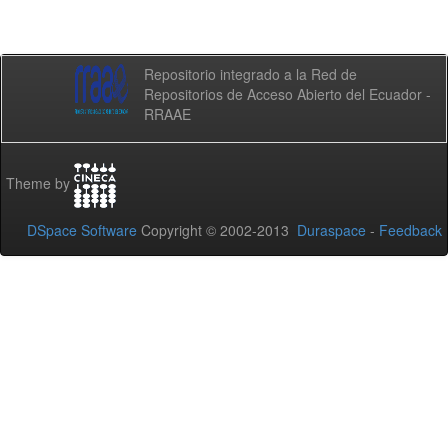
Repositorio integrado a la Red de
Repositorios de Acceso Abierto del Ecuador -
RRAAE
Theme by
DSpace Software
Copyright © 2002-2013
Duraspace
-
Feedback