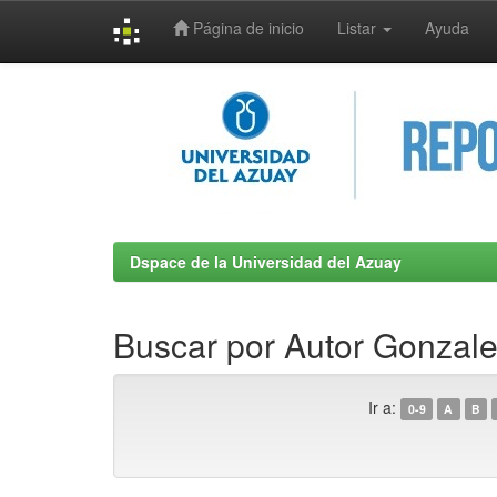
Página de inicio
Listar
Ayuda
Skip
navigation
Dspace de la Universidad del Azuay
Buscar por Autor Gonzale
Ir a:
0-9
A
B