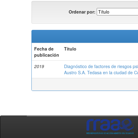
Ordenar por:
Fecha de
Título
publicación
2019
Diagnóstico de factores de riesgos ps
Austro S.A. Tedasa en la ciudad de 