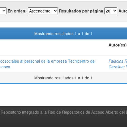
En orden:
Resultados por página
Auto
Mostrando resultados 1 a 1 de 1
Autor(es)
icosociales al personal de la empresa Tecnicentro del
Palacios R
Cuenca
Carolina
;
Mostrando resultados 1 a 1 de 1
Repositorio integrado a la Red de Repositorios de Acceso Abierto de