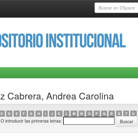
z Cabrera, Andrea Carolina
C
D
E
F
G
H
I
J
K
L
M
N
O
P
Q
R
S
T
U
O introducir las primeras letras: