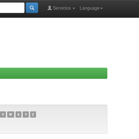
Servicios
Language
V
W
X
Y
Z