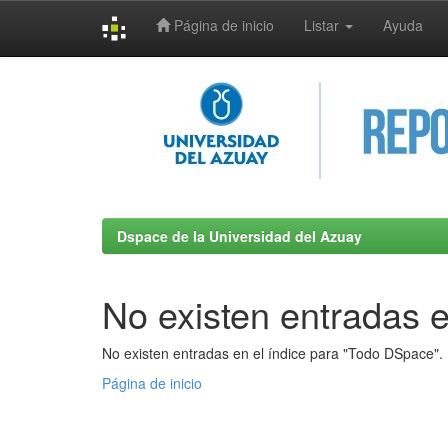
Página de inicio
Listar
Ayuda
Skip
navigation
Dspace de la Universidad del Azuay
No existen entradas e
No existen entradas en el índice para "Todo DSpace".
Página de inicio