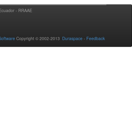
l Ecuador - RRAAE
oftware
Copyright © 2002-2013
Duraspace
-
Feedback