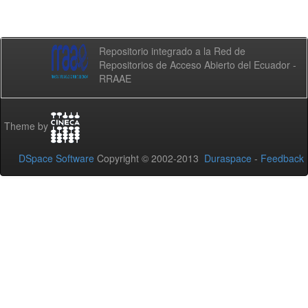
Repositorio integrado a la Red de
Repositorios de Acceso Abierto del Ecuador -
RRAAE
Theme by
DSpace Software
Copyright © 2002-2013
Duraspace
-
Feedback