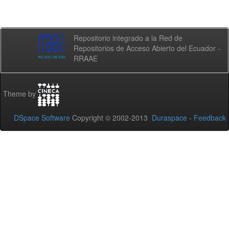
Repositorio integrado a la Red de
Repositorios de Acceso Abierto del Ecuador -
RRAAE
Theme by
DSpace Software
Copyright © 2002-2013
Duraspace
-
Feedback