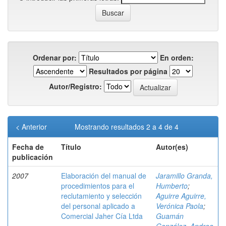
Ordenar por:
En orden:
Resultados por página
Autor/Registro:
< Anterior
Mostrando resultados 2 a 4 de 4
Fecha de
Título
Autor(es)
publicación
2007
Elaboración del manual de
Jaramillo Granda,
procedimientos para el
Humberto
;
reclutamiento y selección
Aguirre Aguirre,
del personal aplicado a
Verónica Paola
;
Comercial Jaher Cía Ltda
Guamán