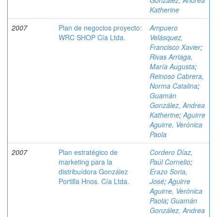
González, Andrea
Katherine
2007
Plan de negocios proyecto:
Ampuero
WRC SHOP Cía Ltda.
Velásquez,
Francisco Xavier
;
Rivas Arriaga,
María Augusta
;
Reinoso Cabrera,
Norma Catalina
;
Guamán
González, Andrea
Katherine
;
Aguirre
Aguirre, Verónica
Paola
2007
Plan estratégico de
Cordero Díaz,
marketing para la
Paúl Cornelio
;
distribuídora González
Erazo Soria,
Portilla Hnos. Cía Ltda.
José
;
Aguirre
Aguirre, Verónica
Paola
;
Guamán
González, Andrea