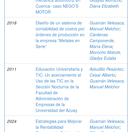
mecánica automotriz en
Guayas Morocho,
Cuenca- caso NEGO’S
Diana Elizabeth
MOTOR
2018
Diseño de un sistema de
Guamán Velesaca,
contabilidad de costos por
Manuel Melchor
;
órdenes de producción en
Cárdenas
la empresa “Metales en
Campoverde,
Serie”
María Elena
;
Morocho Matute,
Gladys Eulalia
2011
Educación Universitaria y
Astudillo Pesántez,
TIC: Un acercamiento al
Cesar Alberto
;
Uso de las TIC en la
Guamán Velesaca,
Sección Nocturna de la
Manuel Melchor
Facultad de
Administración de
Empresas de la
Universidad del Azuay
2024
Estrategias para Mejorar
Guamán Velesaca,
la Rentabilidad
Manuel Melchor
;