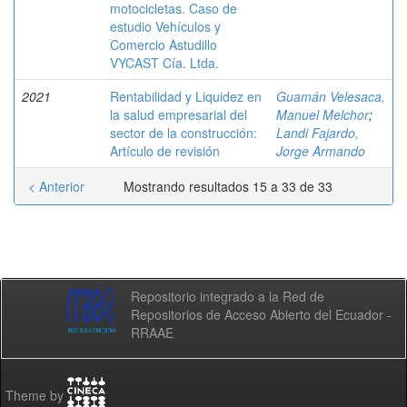
motocicletas. Caso de
estudio Vehículos y
Comercio Astudillo
VYCAST Cía. Ltda.
2021
Rentabilidad y Liquidez en
Guamán Velesaca,
la salud empresarial del
Manuel Melchor
;
sector de la construcción:
Landi Fajardo,
Artículo de revisión
Jorge Armando
< Anterior
Mostrando resultados 15 a 33 de 33
Repositorio integrado a la Red de
Repositorios de Acceso Abierto del Ecuador -
RRAAE
Theme by