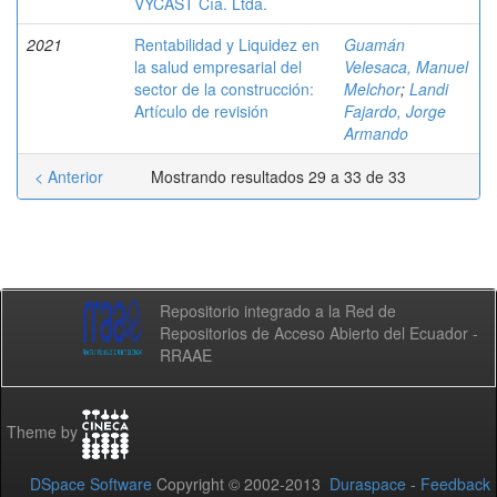
VYCAST Cía. Ltda.
2021
Rentabilidad y Liquidez en
Guamán
la salud empresarial del
Velesaca, Manuel
sector de la construcción:
Melchor
;
Landi
Artículo de revisión
Fajardo, Jorge
Armando
< Anterior
Mostrando resultados 29 a 33 de 33
Repositorio integrado a la Red de
Repositorios de Acceso Abierto del Ecuador -
RRAAE
Theme by
DSpace Software
Copyright © 2002-2013
Duraspace
-
Feedback