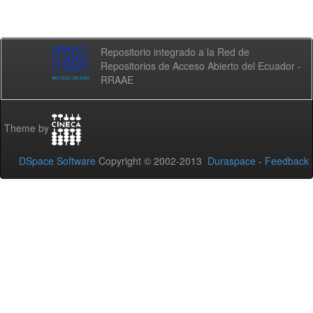
Repositorio integrado a la Red de
Repositorios de Acceso Abierto del Ecuador -
RRAAE
Theme by
DSpace Software
Copyright © 2002-2013
Duraspace
-
Feedback