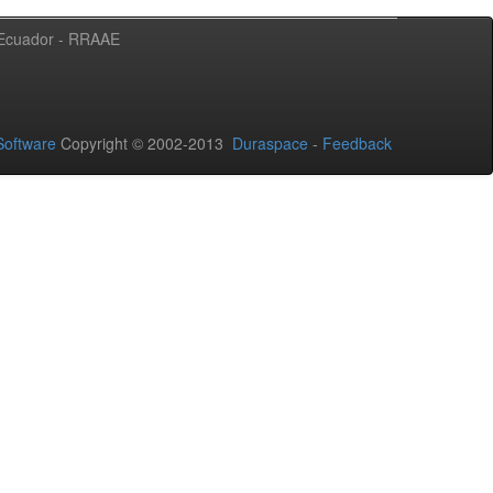
l Ecuador - RRAAE
oftware
Copyright © 2002-2013
Duraspace
-
Feedback