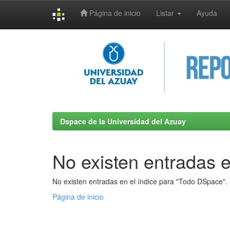
Página de inicio
Listar
Ayuda
Skip
navigation
Dspace de la Universidad del Azuay
No existen entradas e
No existen entradas en el índice para "Todo DSpace".
Página de inicio