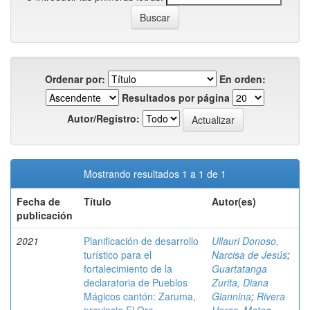
Ordenar por:
En orden:
Resultados por página
Autor/Registro:
Mostrando resultados 1 a 1 de 1
Fecha de
Título
Autor(es)
publicación
2021
Planificación de desarrollo
Ullauri Donoso,
turístico para el
Narcisa de Jesús
;
fortalecimiento de la
Guartatanga
declaratoria de Pueblos
Zurita, Diana
Mágicos cantón: Zaruma,
Giannina
;
Rivera