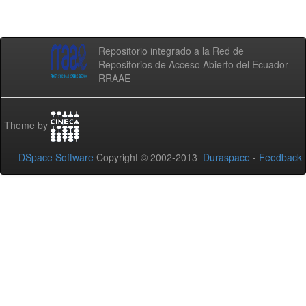
Repositorio integrado a la Red de
Repositorios de Acceso Abierto del Ecuador -
RRAAE
Theme by
DSpace Software
Copyright © 2002-2013
Duraspace
-
Feedback