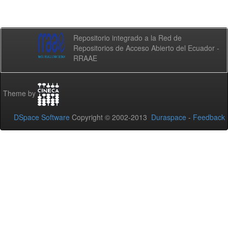
Repositorio integrado a la Red de
Repositorios de Acceso Abierto del Ecuador -
RRAAE
Theme by
DSpace Software
Copyright © 2002-2013
Duraspace
-
Feedback