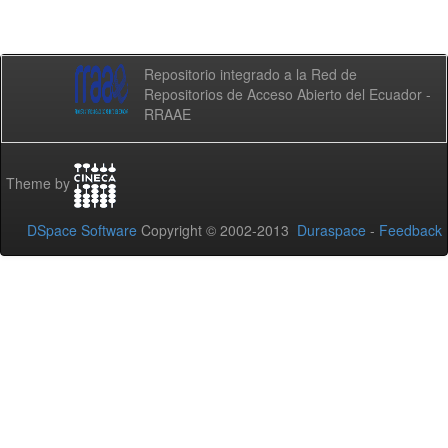
Repositorio integrado a la Red de
Repositorios de Acceso Abierto del Ecuador -
RRAAE
Theme by
DSpace Software
Copyright © 2002-2013
Duraspace
-
Feedback