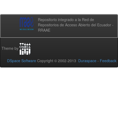
Repositorio integrado a la Red de
Repositorios de Acceso Abierto del Ecuador -
RRAAE
Theme by
DSpace Software
Copyright © 2002-2013
Duraspace
-
Feedback