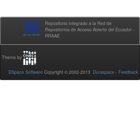
Repositorio integrado a la Red de
Repositorios de Acceso Abierto del Ecuador -
RRAAE
Theme by
DSpace Software
Copyright © 2002-2013
Duraspace
-
Feedback