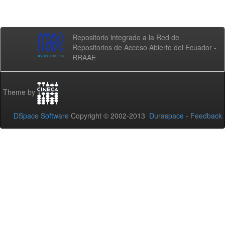
Repositorio integrado a la Red de
Repositorios de Acceso Abierto del Ecuador -
RRAAE
Theme by
DSpace Software
Copyright © 2002-2013
Duraspace
-
Feedback