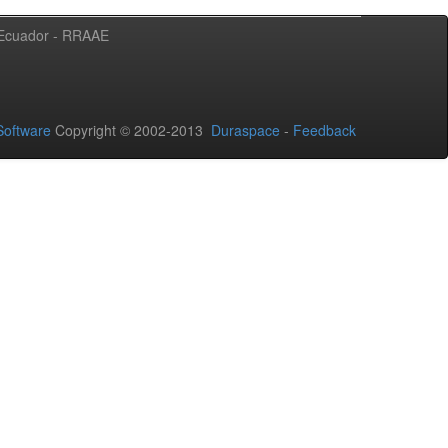
l Ecuador - RRAAE
oftware
Copyright © 2002-2013
Duraspace
-
Feedback