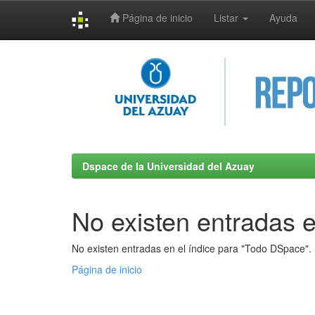
Página de inicio
Listar
Ayuda
Skip
navigation
Dspace de la Universidad del Azuay
No existen entradas e
No existen entradas en el índice para "Todo DSpace".
Página de inicio