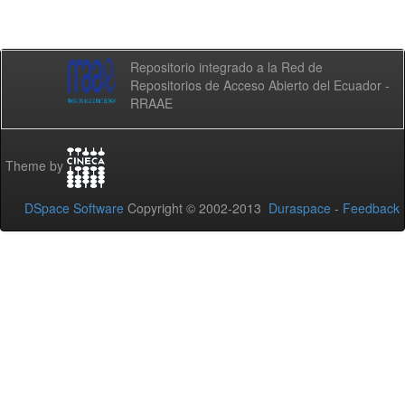
Repositorio integrado a la Red de
Repositorios de Acceso Abierto del Ecuador -
RRAAE
Theme by
DSpace Software
Copyright © 2002-2013
Duraspace
-
Feedback