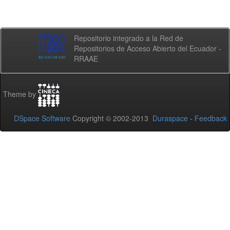
Repositorio integrado a la Red de
Repositorios de Acceso Abierto del Ecuador -
RRAAE
Theme by
DSpace Software
Copyright © 2002-2013
Duraspace
-
Feedback