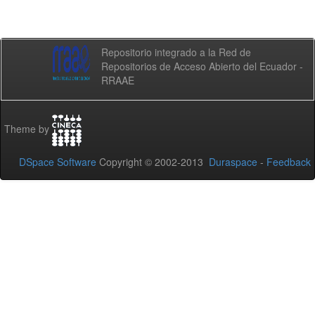
Repositorio integrado a la Red de
Repositorios de Acceso Abierto del Ecuador -
RRAAE
Theme by
DSpace Software
Copyright © 2002-2013
Duraspace
-
Feedback