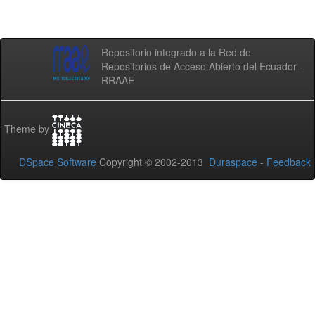
Repositorio integrado a la Red de
Repositorios de Acceso Abierto del Ecuador -
RRAAE
Theme by
DSpace Software
Copyright © 2002-2013
Duraspace
-
Feedback