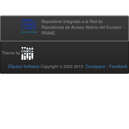
Repositorio integrado a la Red de
Repositorios de Acceso Abierto del Ecuador -
RRAAE
Theme by
DSpace Software
Copyright © 2002-2013
Duraspace
-
Feedback