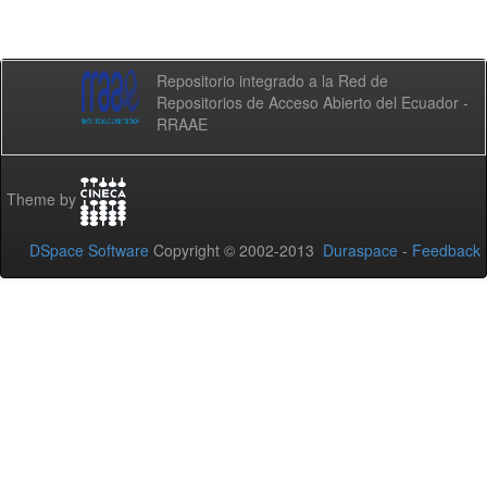
Repositorio integrado a la Red de
Repositorios de Acceso Abierto del Ecuador -
RRAAE
Theme by
DSpace Software
Copyright © 2002-2013
Duraspace
-
Feedback