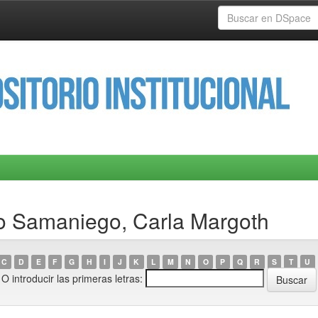
ro Samaniego, Carla Margoth
C
D
E
F
G
H
I
J
K
L
M
N
O
P
Q
R
S
T
U
O introducir las primeras letras: