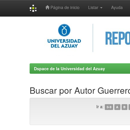
Página de inicio
Listar
Ayuda
Skip
navigation
Dspace de la Universidad del Azuay
Buscar por Autor Guerre
Ir a:
0-9
A
B