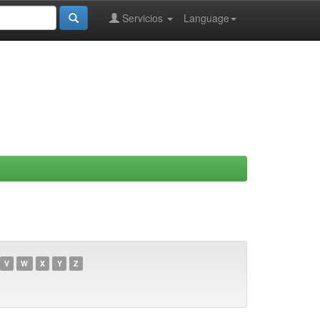
Servicios
Language
V
W
X
Y
Z