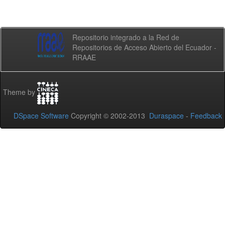
Repositorio integrado a la Red de
Repositorios de Acceso Abierto del Ecuador -
RRAAE
Theme by
DSpace Software
Copyright © 2002-2013
Duraspace
-
Feedback