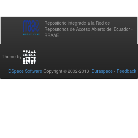
Repositorio integrado a la Red de
Repositorios de Acceso Abierto del Ecuador -
RRAAE
Theme by
DSpace Software
Copyright © 2002-2013
Duraspace
-
Feedback