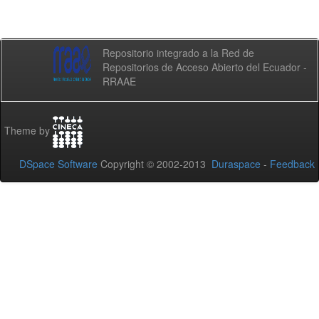
Repositorio integrado a la Red de
Repositorios de Acceso Abierto del Ecuador -
RRAAE
Theme by
DSpace Software
Copyright © 2002-2013
Duraspace
-
Feedback