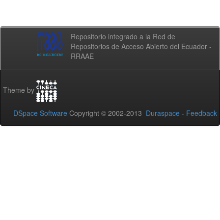
Repositorio integrado a la Red de
Repositorios de Acceso Abierto del Ecuador -
RRAAE
Theme by
DSpace Software
Copyright © 2002-2013
Duraspace
-
Feedback