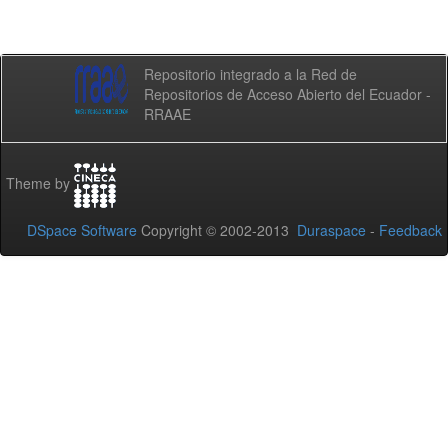
Repositorio integrado a la Red de
Repositorios de Acceso Abierto del Ecuador -
RRAAE
Theme by
DSpace Software
Copyright © 2002-2013
Duraspace
-
Feedback