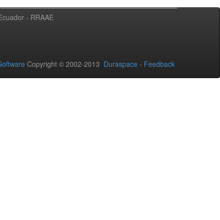
l Ecuador - RRAAE
oftware
Copyright © 2002-2013
Duraspace
-
Feedback