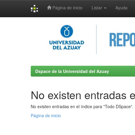
Página de inicio
Listar
Ayuda
Skip
navigation
Dspace de la Universidad del Azuay
No existen entradas e
No existen entradas en el índice para "Todo DSpace".
Página de inicio