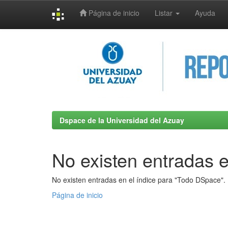
Página de inicio
Listar
Ayuda
Skip
navigation
Dspace de la Universidad del Azuay
No existen entradas e
No existen entradas en el índice para "Todo DSpace".
Página de inicio