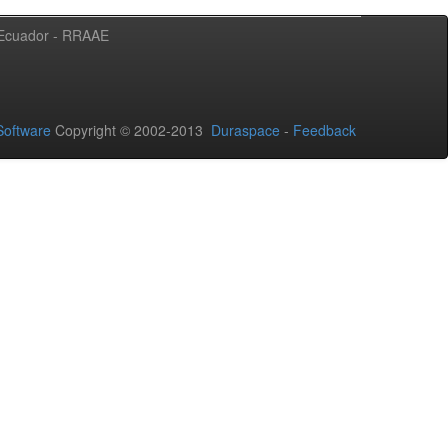
l Ecuador - RRAAE
oftware
Copyright © 2002-2013
Duraspace
-
Feedback