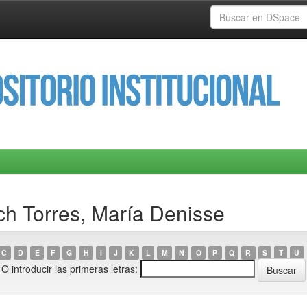
h Torres, María Denisse
C
D
E
F
G
H
I
J
K
L
M
N
O
P
Q
R
S
T
U
O introducir las primeras letras: