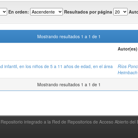
En orden:
Resultados por página
Auto
Mostrando resultados 1 a 1 de 1
Autor(es)
d infantil, en los niños de 5 a 11 años de edad, en el área
Ríos Ponc
Heimbach 
Mostrando resultados 1 a 1 de 1
Repositorio integrado a la Red de Repositorios de Acceso Abierto de