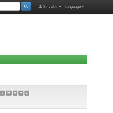
Servicios
Language
V
W
X
Y
Z