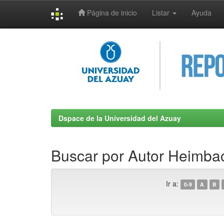
Página de inicio
Listar
Ayuda
Skip
navigation
Dspace de la Universidad del Azuay
Buscar por Autor Heimbac
Ir a:
0-9
A
B